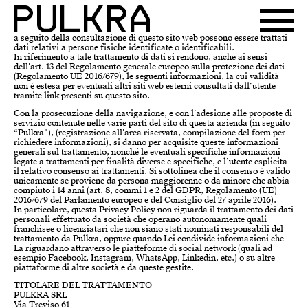
a seguito della consultazione di questo sito web possono essere trattati
dati relativi a persone fisiche identificate o identificabili.
In riferimento a tale trattamento di dati si rendono, anche ai sensi
dell’art. 13 del Regolamento generale europeo sulla protezione dei dati
(Regolamento UE 2016/679), le seguenti informazioni, la cui validità
non è estesa per eventuali altri siti web esterni consultati dall’utente
tramite link presenti su questo sito.
Con la prosecuzione della navigazione, e con l’adesione alle proposte di
servizio contenute nelle varie parti del sito di questa azienda (in seguito
“Pulkra”), (registrazione all’area riservata, compilazione del form per
richiedere informazioni), si danno per acquisite queste informazioni
generali sul trattamento, nonché le eventuali specifiche informazioni
legate a trattamenti per finalità diverse e specifiche, e l’utente esplicita
il relativo consenso ai trattamenti. Si sottolinea che il consenso è valido
unicamente se proviene da persona maggiorenne o da minore che abbia
compiuto i 14 anni (art. 8, commi 1 e 2 del GDPR, Regolamento (UE)
2016/679 del Parlamento europeo e del Consiglio del 27 aprile 2016).
In particolare, questa Privacy Policy non riguarda il trattamento dei dati
personali effettuato da società che operano autonomamente quali
franchisee o licenziatari che non siano stati nominati responsabili del
trattamento da Pulkra, oppure quando Lei condivide informazioni che
La riguardano attraverso le piatteforme di social network (quali ad
esempio Facebook, Instagram, WhatsApp, Linkedin, etc.) o su altre
piattaforme di altre società e da queste gestite.
TITOLARE DEL TRATTAMENTO
PULKRA SRL
Via Treviso 61