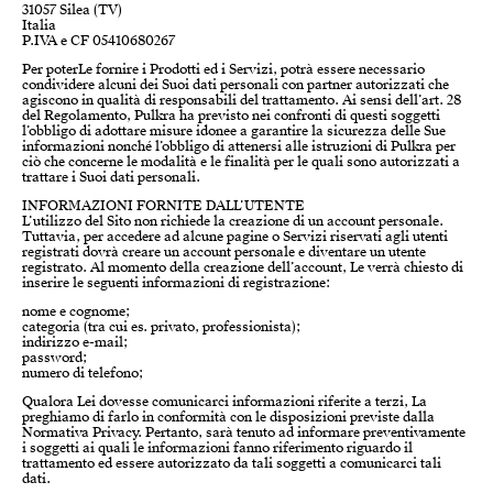
31057 Silea (TV)
Italia
P.IVA e CF 05410680267
Per poterLe fornire i Prodotti ed i Servizi, potrà essere necessario
condividere alcuni dei Suoi dati personali con partner autorizzati che
agiscono in qualità di responsabili del trattamento. Ai sensi dell’art. 28
del Regolamento, Pulkra ha previsto nei confronti di questi soggetti
l’obbligo di adottare misure idonee a garantire la sicurezza delle Sue
informazioni nonché l’obbligo di attenersi alle istruzioni di Pulkra per
ciò che concerne le modalità e le finalità per le quali sono autorizzati a
trattare i Suoi dati personali.
INFORMAZIONI FORNITE DALL’UTENTE
L’utilizzo del Sito non richiede la creazione di un account personale.
Tuttavia, per accedere ad alcune pagine o Servizi riservati agli utenti
registrati dovrà creare un account personale e diventare un utente
registrato. Al momento della creazione dell’account, Le verrà chiesto di
inserire le seguenti informazioni di registrazione:
nome e cognome;
categoria (tra cui es. privato, professionista);
indirizzo e-mail;
password;
numero di telefono;
Qualora Lei dovesse comunicarci informazioni riferite a terzi, La
preghiamo di farlo in conformità con le disposizioni previste dalla
Normativa Privacy. Pertanto, sarà tenuto ad informare preventivamente
i soggetti ai quali le informazioni fanno riferimento riguardo il
trattamento ed essere autorizzato da tali soggetti a comunicarci tali
dati.