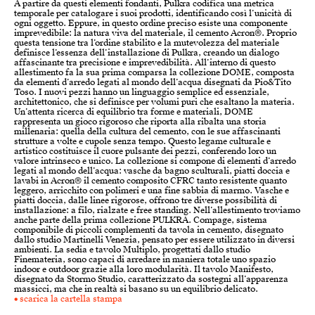
A partire da questi elementi fondanti, Pulkra codifica una metrica
temporale per catalogare i suoi prodotti, identificando così l’unicità di
ogni oggetto. Eppure, in questo ordine preciso esiste una componente
imprevedibile: la natura viva del materiale, il cemento Acron®. Proprio
questa tensione tra l’ordine stabilito e la mutevolezza del materiale
definisce l’essenza dell’installazione di Pulkra, creando un dialogo
affascinante tra precisione e imprevedibilità. All’interno di questo
allestimento fa la sua prima comparsa la collezione DOME, composta
da elementi d’arredo legati al mondo dell’acqua disegnati da Pio&Tito
Toso. I nuovi pezzi hanno un linguaggio semplice ed essenziale,
architettonico, che si definisce per volumi puri che esaltano la materia.
Un’attenta ricerca di equilibrio tra forme e materiali, DOME
rappresenta un gioco rigoroso che riporta alla ribalta una storia
millenaria: quella della cultura del cemento, con le sue affascinanti
strutture a volte e cupole senza tempo. Questo legame culturale e
artistico costituisce il cuore pulsante dei pezzi, conferendo loro un
valore intrinseco e unico. La collezione si compone di elementi d’arredo
legati al mondo dell’acqua: vasche da bagno sculturali, piatti doccia e
lavabi in Acron® il cemento composito CFRC tanto resistente quanto
leggero, arricchito con polimeri e una fine sabbia di marmo. Vasche e
piatti doccia, dalle linee rigorose, offrono tre diverse possibilità di
installazione: a filo, rialzate e free standing. Nell’allestimento troviamo
anche parte della prima collezione PULKRA. Compage, sistema
componibile di piccoli complementi da tavola in cemento, disegnato
dallo studio Martinelli Venezia, pensato per essere utilizzato in diversi
ambienti. La sedia e tavolo Multiplo, progettati dallo studio
Finemateria, sono capaci di arredare in maniera totale uno spazio
indoor e outdoor grazie alla loro modularità. Il tavolo Manifesto,
disegnato da Stormo Studio, caratterizzato da sostegni all’apparenza
massicci, ma che in realtà si basano su un equilibrio delicato.
• scarica la cartella stampa